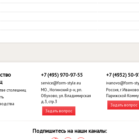
ство
+7 (495) 970-97-55
+7 (4932) 50-9
ц
service@form-style.eu
ivanovo@form-sty
МО., Ногинский р-н, рп.
Россия, г.Иваново,
тве столешниц
Обухово, ул. Владимирская
Парижской Комму
ть
д.3, стр.3
водства
Задать вопрос
Задать вопрос
Подпишитесь на наши каналы: