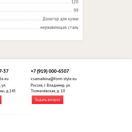
120
99
Дозатор для кухни
нержавеющая сталь
7-37
+7 (919) 000-6507
le.eu
v.samarkina@form-style.eu
 ул.
Россия, г. Владимир, ул.
ны, д.145
Толмачёвская, д. 10
Задать вопрос