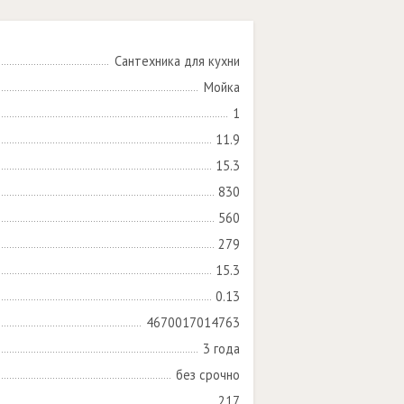
Сантехника для кухни
Мойка
1
11.9
15.3
830
560
279
15.3
0.13
4670017014763
3 года
без срочно
217