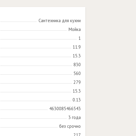
Сантехника для кухни
Мойка
1
11.9
15.3
830
560
279
15.3
0.13
4630085466543
3 года
без срочно
217