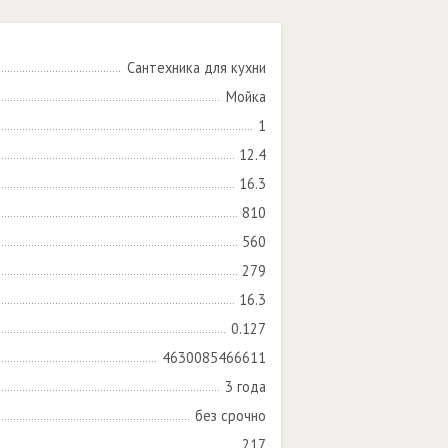
Сантехника для кухни
Мойка
1
12.4
16.3
810
560
279
16.3
0.127
4630085466611
3 года
без срочно
217