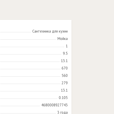
Сантехника для кухни
Мойка
1
9.5
13.1
670
560
279
13.1
0.105
4680008927743
3 года