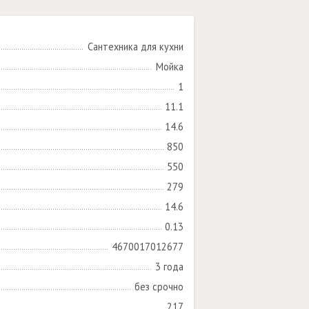
Сантехника для кухни
Мойка
1
11.1
14.6
850
550
279
14.6
0.13
4670017012677
3 года
без срочно
217