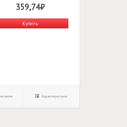
359,74₽
Купить
исание
Характеристики