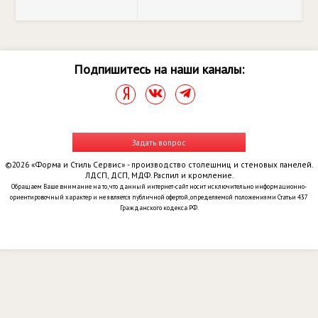
Подпишитесь на наши каналы:
Задать вопрос
©2026 «Форма и Стиль Сервис» - производство столешниц и стеновых панелей.
ЛДСП, ДСП, МДФ. Распил и кромление.
Обращаем Ваше внимание на то, что данный интернет-сайт носит исключительно информационно-
ориентировочный характер и не является публичной офертой, определяемой положениями Статьи 437
Гражданского кодекса РФ.