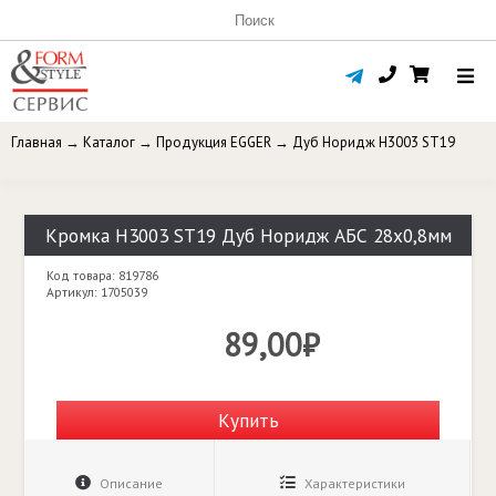
Главная
→
Каталог
→
Продукция EGGER
→
Дуб Норидж H3003 ST19
Кромка H3003 ST19 Дуб Норидж АБС 28х0,8мм
Код товара: 819786
Артикул: 1705039
89,00₽
Купить
Описание
Характеристики