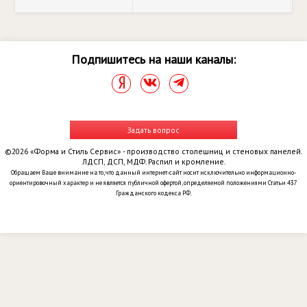
Подпишитесь на наши каналы:
Задать вопрос
©2026 «Форма и Стиль Сервис» - производство столешниц и стеновых панелей.
ЛДСП, ДСП, МДФ. Распил и кромление.
Обращаем Ваше внимание на то, что данный интернет-сайт носит исключительно информационно-
ориентировочный характер и не является публичной офертой, определяемой положениями Статьи 437
Гражданского кодекса РФ.