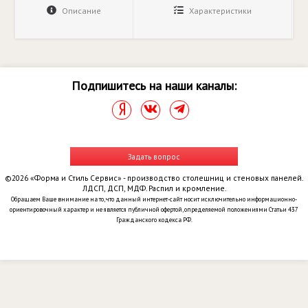
Описание
Характеристики
Подпишитесь на наши каналы:
Задать вопрос
©2026 «Форма и Стиль Сервис» - производство столешниц и стеновых панелей.
ЛДСП, ДСП, МДФ. Распил и кромление.
Обращаем Ваше внимание на то, что данный интернет-сайт носит исключительно информационно-
ориентировочный характер и не является публичной офертой, определяемой положениями Статьи 437
Гражданского кодекса РФ.