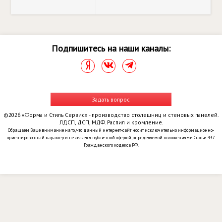
Подпишитесь на наши каналы:
Задать вопрос
©2026 «Форма и Стиль Сервис» - производство столешниц и стеновых панелей.
ЛДСП, ДСП, МДФ. Распил и кромление.
Обращаем Ваше внимание на то, что данный интернет-сайт носит исключительно информационно-
ориентировочный характер и не является публичной офертой, определяемой положениями Статьи 437
Гражданского кодекса РФ.