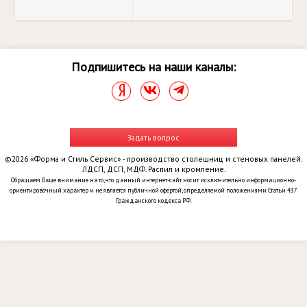
Подпишитесь на наши каналы:
Задать вопрос
©2026 «Форма и Стиль Сервис» - производство столешниц и стеновых панелей.
ЛДСП, ДСП, МДФ. Распил и кромление.
Обращаем Ваше внимание на то, что данный интернет-сайт носит исключительно информационно-
ориентировочный характер и не является публичной офертой, определяемой положениями Статьи 437
Гражданского кодекса РФ.