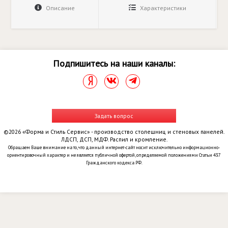
Описание
Характеристики
Подпишитесь на наши каналы:
Задать вопрос
©2026 «Форма и Стиль Сервис» - производство столешниц и стеновых панелей.
ЛДСП, ДСП, МДФ. Распил и кромление.
Обращаем Ваше внимание на то, что данный интернет-сайт носит исключительно информационно-
ориентировочный характер и не является публичной офертой, определяемой положениями Статьи 437
Гражданского кодекса РФ.