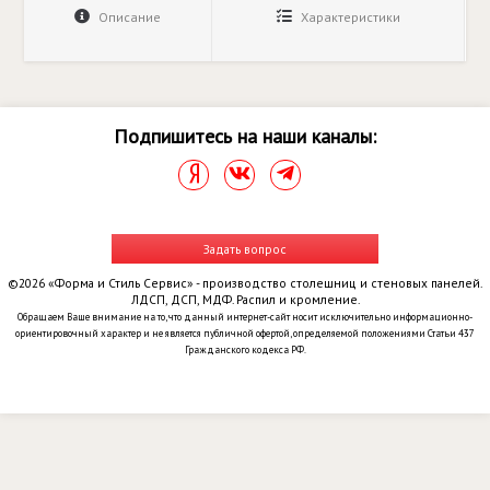
Описание
Характеристики
Подпишитесь на наши каналы:
Задать вопрос
©2026 «Форма и Стиль Сервис» - производство столешниц и стеновых панелей.
ЛДСП, ДСП, МДФ. Распил и кромление.
Обращаем Ваше внимание на то, что данный интернет-сайт носит исключительно информационно-
ориентировочный характер и не является публичной офертой, определяемой положениями Статьи 437
Гражданского кодекса РФ.