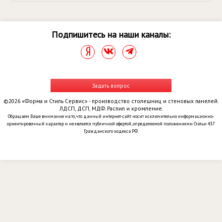
Подпишитесь на наши каналы:
Задать вопрос
©2026 «Форма и Стиль Сервис» - производство столешниц и стеновых панелей.
ЛДСП, ДСП, МДФ. Распил и кромление.
Обращаем Ваше внимание на то, что данный интернет-сайт носит исключительно информационно-
ориентировочный характер и не является публичной офертой, определяемой положениями Статьи 437
Гражданского кодекса РФ.