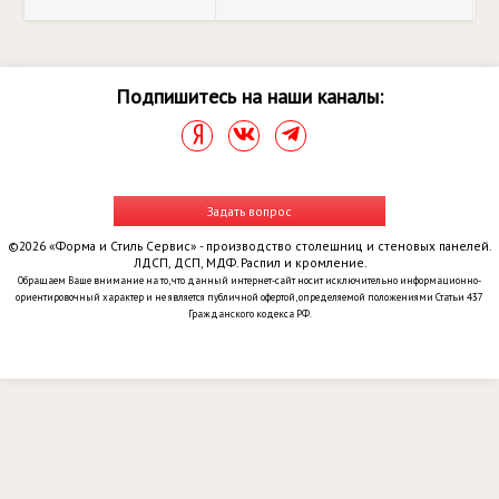
Подпишитесь на наши каналы:
Задать вопрос
©2026 «Форма и Стиль Сервис» - производство столешниц и стеновых панелей.
ЛДСП, ДСП, МДФ. Распил и кромление.
Обращаем Ваше внимание на то, что данный интернет-сайт носит исключительно информационно-
ориентировочный характер и не является публичной офертой, определяемой положениями Статьи 437
Гражданского кодекса РФ.