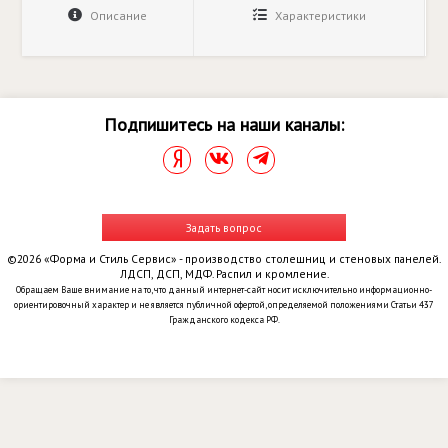
Описание
Характеристики
Подпишитесь на наши каналы:
Задать вопрос
©2026 «Форма и Стиль Сервис» - производство столешниц и стеновых панелей.
ЛДСП, ДСП, МДФ. Распил и кромление.
Обращаем Ваше внимание на то, что данный интернет-сайт носит исключительно информационно-
ориентировочный характер и не является публичной офертой, определяемой положениями Статьи 437
Гражданского кодекса РФ.