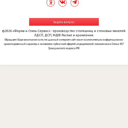
Задать вопрос
©2026 «Форма и Стиль Сервис» - производство столешниц и стеновых панелей.
ЛДСП, ДСП, МДФ. Распил и кромление.
Обращаем Ваше внимание на то, что данный интернет-сайт носит исключительно информационно-
ориентировочный характер и не является публичной офертой, определяемой положениями Статьи 437
Гражданского кодекса РФ.