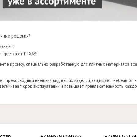
очные решения?
ивные ⭐
т кромка от РЕХАУ!
нте кромку, специально разработанную для плитных материалов все
т превосходный внешний вид ваших изделий, защищает мебель от не
величивает срок эксплуатации и повышает привлекательность каждо
ство
+7 (495) 970-97-55
+7 (4932) 50-9