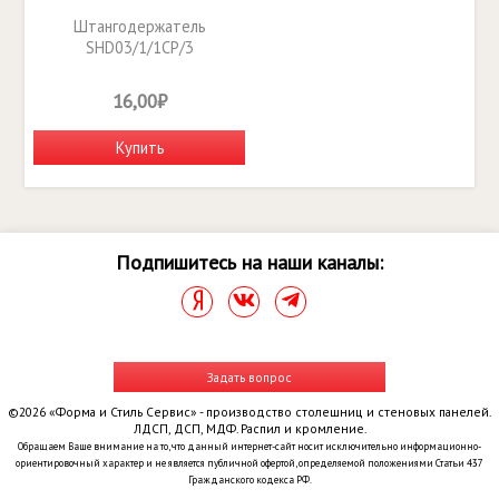
Штангодержатель
SHD03/1/1CP/3
16,00₽
Купить
Подпишитесь на наши каналы:
Задать вопрос
©2026 «Форма и Стиль Сервис» - производство столешниц и стеновых панелей.
ЛДСП, ДСП, МДФ. Распил и кромление.
Обращаем Ваше внимание на то, что данный интернет-сайт носит исключительно информационно-
ориентировочный характер и не является публичной офертой, определяемой положениями Статьи 437
Гражданского кодекса РФ.