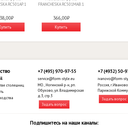
SKA RC501AP.1
FRANCHESKA RC501MAB.1
38,00₽
366,00₽
Купить
Купить
ство
+7 (495) 970-97-55
+7 (4932) 50-9
ц
service@form-style.eu
ivanovo@form-sty
МО., Ногинский р-н, рп.
Россия, г.Иваново,
тве столешниц
Обухово, ул. Владимирская
Парижской Комму
ть
д.3, стр.3
водства
Задать вопрос
Задать вопрос
Подпишитесь на наши каналы: