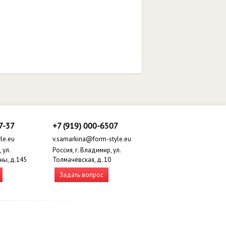
7-37
+7 (919) 000-6507
le.eu
v.samarkina@form-style.eu
 ул.
Россия, г. Владимир, ул.
ны, д.145
Толмачёвская, д. 10
Задать вопрос