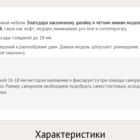
енной мебели.
Благодаря лаконичному дизайну и чётким линиям модел
й
, таких как лофт, модерн, минимализм, pro-line и contemporary.
асады толщиной до 18 мм.
решений и разнообразие длин. Данная модель допускает размещение
й «язычок»).
ой 16-18 мм методом наложения и фиксируется при помощи саморез
о. Размер саморезов необходимо подобрать самостоятельно, исходя
чка.
Характеристики