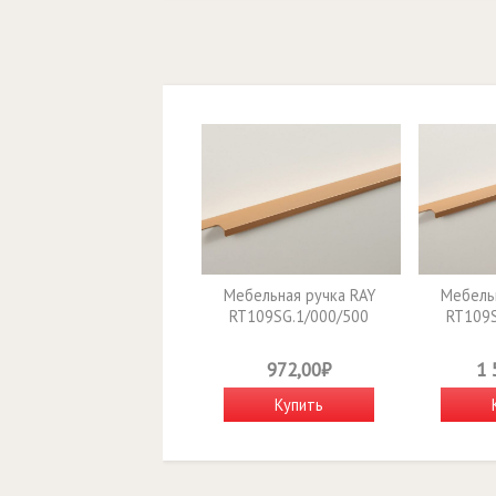
Мебельная ручка RAY
Мебельн
RT109SG.1/000/500
RT109S
972,00₽
1 
Купить