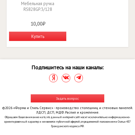
Мебельная ручка
RS828GP.3/128
10,00₽
Купить
Подпишитесь на наши каналы:
Задать вопрос
©2026 «Форма и Стиль Сервис» - производство столешниц и стеновых панелей.
ЛДСП, ДСП, МДФ. Распил и кромление.
Обращаем Ваше внимание на то, что данный интернет-сайт носит исключительно информационно-
ориентировочный характер и не является публичной офертой, определяемой положениями Статьи 437
Гражданского кодекса РФ.