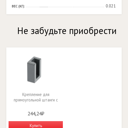
0.021
ВЕС (КГ):
Не забудьте приобрести
Крепление для
прямоугольной штанги с
заглушкой, графит - WG-
RDRP-60
244,24₽
Купить