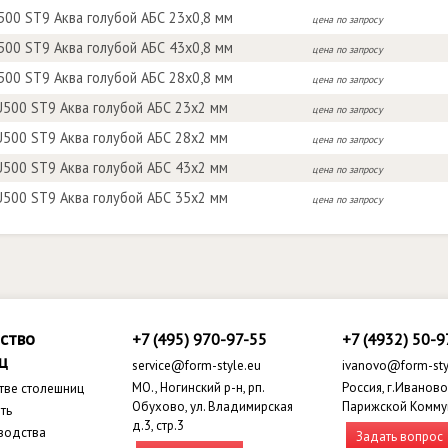
500 ST9 Аква голубой АБС 23x0,8 мм
цена по запросу
500 ST9 Аква голубой АБС 43x0,8 мм
цена по запросу
500 ST9 Аква голубой АБС 28x0,8 мм
цена по запросу
500 ST9 Аква голубой АБС 23x2 мм
цена по запросу
500 ST9 Аква голубой АБС 28x2 мм
цена по запросу
500 ST9 Аква голубой АБС 43x2 мм
цена по запросу
500 ST9 Аква голубой АБС 35x2 мм
цена по запросу
ство
+7 (495) 970-97-55
+7 (4932) 50-9
ц
service@form-style.eu
ivanovo@form-sty
МО., Ногинский р-н, рп.
Россия, г.Иваново,
тве столешниц
Обухово, ул. Владимирская
Парижской Комму
ть
д.3, стр.3
водства
Задать вопрос