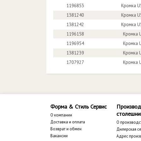
1196853
Кромка U
1381240
Кромка U
1381242
Кромка U
1196158
Кромка U
1196954
Кромка U
1381239
Кромка U
1707927
Кромка U
Форма & Стиль Сервис
Производ
столешни
О компании
Доставка и оплата
О производс
Возврат и обмен
Дилерская се
Вакансии
Адрес произ