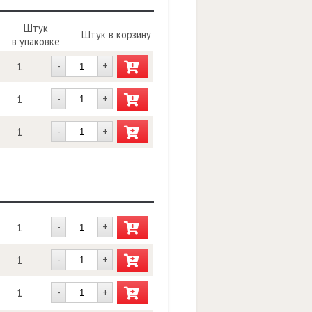
Штук
Штук в корзину
в упаковке
-
+
1
-
+
1
-
+
1
-
+
1
-
+
1
-
+
1