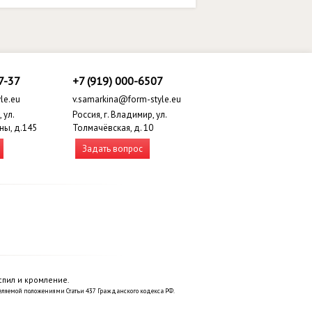
7-37
+7 (919) 000-6507
le.eu
v.samarkina@form-style.eu
 ул.
Россия, г. Владимир, ул.
ны, д.145
Толмачёвская, д. 10
Задать вопрос
спил и кромление.
еляемой положениями Статьи 437 Гражданского кодекса РФ.