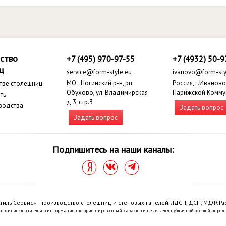
ство
+7 (495) 970-97-55
+7 (4932) 50-9
ц
service@form-style.eu
ivanovo@form-sty
МО., Ногинский р-н, рп.
Россия, г.Иваново,
тве столешниц
Обухово, ул. Владимирская
Парижской Комму
ть
д.3, стр.3
водства
Задать вопрос
Задать вопрос
Подпишитесь на наши каналы:
тиль Сервис» - производство столешниц и стеновых панелей. ЛДСП, ДСП, МДФ. Ра
 носит исключительно информационно-ориентировочный характер и не является публичной офертой, опред