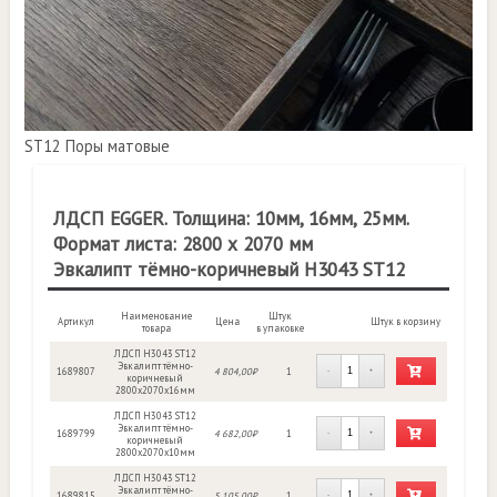
ST12 Поры матовые
ЛДСП EGGER. Толщина: 10мм, 16мм, 25мм.
Формат листа: 2800 х 2070 мм
Эвкалипт тёмно-коричневый H3043 ST12
Наименование
Штук
Артикул
Цена
Штук в корзину
товара
в упаковке
ЛДСП H3043 ST12
Эвкалипт тёмно-
1689807
4 804,00₽
1
-
+
коричневый
2800х2070х16мм
ЛДСП H3043 ST12
Эвкалипт тёмно-
1689799
4 682,00₽
1
-
+
коричневый
2800х2070х10мм
ЛДСП H3043 ST12
Эвкалипт тёмно-
1689815
5 105,00₽
1
-
+