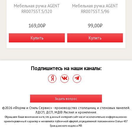
Мебельная ручка AGENT
Мебельная ручка AGENT
RR007SST.5/320
RR007SST.5/96
169,00₽
99,00₽
Купить
Купить
Подпишитесь на наши каналы:
Задать вопрос
©2026 «Форма и Стиль Сервис» - производство столешниц и стеновых панелей.
ЛДСП, ДСП, МДФ. Распил и кромление.
Обращаем Ваше внимание на то, что данный интернет-сайт носит исключительно информационно-
ориентировочный характер и не является публичной офертой, определяемой положениями Статьи 437
Гражданского кодекса РФ.