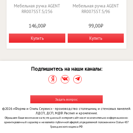
Мебельная ручка AGENT
Мебельная ручка AGENT
RR007SST.5/256
RR007SST.5/96
146,00₽
99,00₽
Купить
Купить
Подпишитесь на наши каналы:
Задать вопрос
©2026 «Форма и Стиль Сервис» - производство столешниц и стеновых панелей.
ЛДСП, ДСП, МДФ. Распил и кромление.
Обращаем Ваше внимание на то, что данный интернет-сайт носит исключительно информационно-
ориентировочный характер и не является публичной офертой, определяемой положениями Статьи 437
Гражданского кодекса РФ.