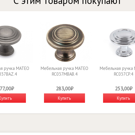
С этим товаром покупают
я ручка MATEO
Мебельная ручка MATEO
Мебельная ручка
037BAZ.4
RC037MBAB.4
RC037CP.4
77,00₽
283,00₽
253,00₽
Купить
Купить
Купить