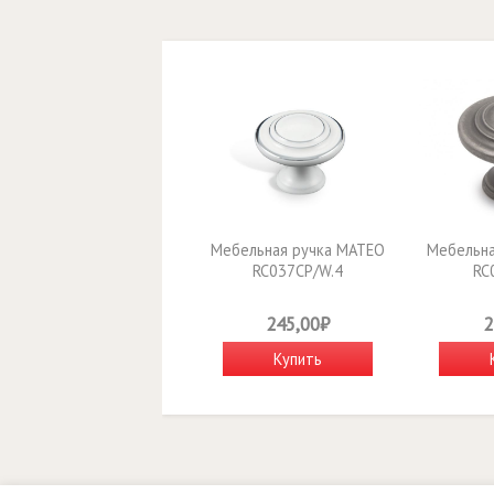
Мебельная ручка MATEO
Мебельна
RC037CP/W.4
RC
245,00₽
2
Купить